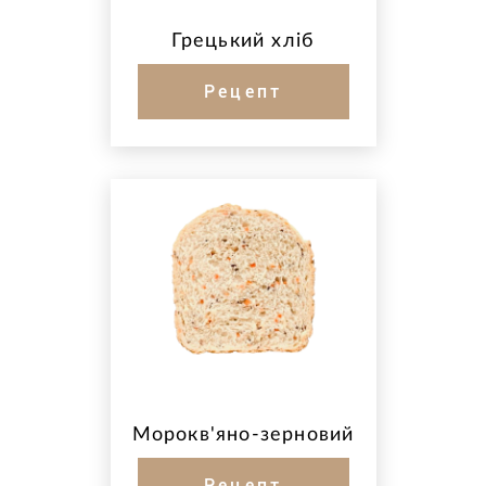
Грецький хліб
Рецепт
Морокв'яно-зерновий
Рецепт