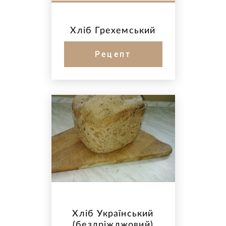
Хліб Грехемський
Рецепт
Хліб Український
(бездріжджовий)